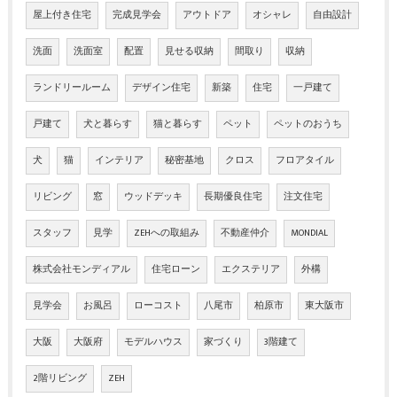
屋上付き住宅
完成見学会
アウトドア
オシャレ
自由設計
洗面
洗面室
配置
見せる収納
間取り
収納
ランドリールーム
デザイン住宅
新築
住宅
一戸建て
戸建て
犬と暮らす
猫と暮らす
ペット
ペットのおうち
犬
猫
インテリア
秘密基地
クロス
フロアタイル
リビング
窓
ウッドデッキ
長期優良住宅
注文住宅
スタッフ
見学
ZEHへの取組み
不動産仲介
MONDIAL
株式会社モンディアル
住宅ローン
エクステリア
外構
見学会
お風呂
ローコスト
八尾市
柏原市
東大阪市
大阪
大阪府
モデルハウス
家づくり
3階建て
2階リビング
ZEH