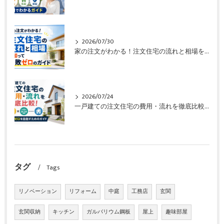
2026/07/30
家の注文がわかる！注文住宅の流れと相場を知って失敗ゼロのガイド
2026/07/24
一戸建ての注文住宅の費用・流れを徹底比較！失敗ゼロを目指すためのガイド
タグ
Tags
リノベーション
リフォーム
中庭
工務店
玄関
玄関収納
キッチン
ガルバリウム鋼板
屋上
趣味部屋