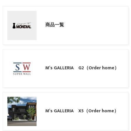
商品一覧
M’s GALLERIA G2（Order home）
M’s GALLERIA X5（Order home）