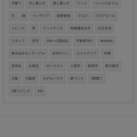
戸建て
犬と暮らす
猫と暮らす
ペット
ペットのおうち
犬
猫
インテリア
秘密基地
クロス
フロアタイル
リビング
窓
ウッドデッキ
長期優良住宅
注文住宅
スタッフ
見学
ZEHへの取組み
不動産仲介
MONDIAL
株式会社モンディアル
住宅ローン
エクステリア
外構
見学会
お風呂
ローコスト
八尾市
柏原市
東大阪市
大阪
大阪府
モデルハウス
家づくり
3階建て
2階リビング
ZEH