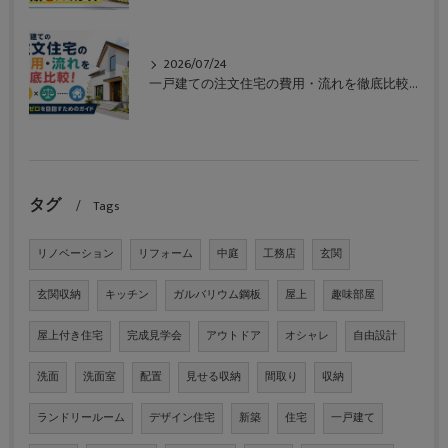
2026/07/24
一戸建ての注文住宅の費用・流れを徹底比較！失敗ゼロを目指すためのガイド
タグ
Tags
リノベーション
リフォーム
中庭
工務店
玄関
玄関収納
キッチン
ガルバリウム鋼板
屋上
趣味部屋
屋上付き住宅
完成見学会
アウトドア
オシャレ
自由設計
洗面
洗面室
配置
見せる収納
間取り
収納
ランドリールーム
デザイン住宅
新築
住宅
一戸建て