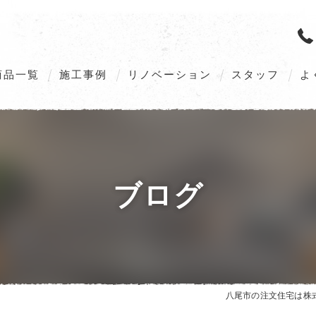
商品一覧
施工事例
リノベーション
スタッフ
よ
M’s GALLERIA G2（Order home）
M’s GALLERIA X5（Order home）
VILLAX STYLE（Customize home）
ブログ
ZEHへの取組み
八尾市の注文住宅は株式会