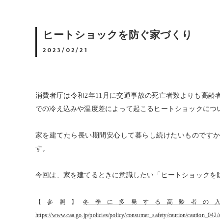
ヒートショックを防ぐ家づくり
2023/02/21
消費者庁は令和2年11月に交通事故の死亡者数よりも高
での冷え込みや温度差によって起こるヒートショックにつ
家を建てたら長い期間安心して暮らし続けたいものです
す。
今回は、家を建てるときに意識したい「ヒートショックを
【参照】
冬季に多発する高齢者の
https://www.caa.go.jp/policies/policy/consumer_safety/caution/caution_0