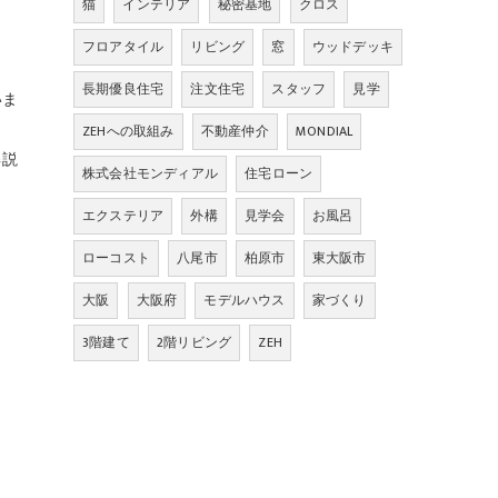
猫
インテリア
秘密基地
クロス
フロアタイル
リビング
窓
ウッドデッキ
長期優良住宅
注文住宅
スタッフ
見学
いま
ZEHへの取組み
不動産仲介
MONDIAL
解説
株式会社モンディアル
住宅ローン
エクステリア
外構
見学会
お風呂
ローコスト
八尾市
柏原市
東大阪市
大阪
大阪府
モデルハウス
家づくり
3階建て
2階リビング
ZEH