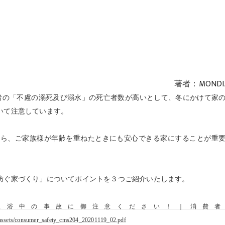
著者：MONDI
齢者の「不慮の溺死及び溺水」の死亡者数が高いとして、冬にかけて家
いて注意しています。
から、ご家族様が年齢を重ねたときにも安心できる家にすることが重
防ぐ家づくり」についてポイントを３つご紹介いたします。
入浴中の事故に御注意ください！｜消費者
42/assets/consumer_safety_cms204_20201119_02.pdf