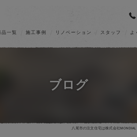
商品一覧
施工事例
リノベーション
スタッフ
よ
M’s GALLERIA G2（Order home）
M’s GALLERIA X5（Order home）
VILLAX STYLE（Customize home）
ブログ
ZEHへの取組み
八尾市の注文住宅は株式会社MONDIAL