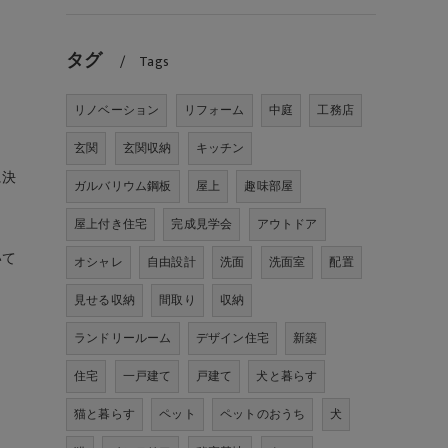
タグ
Tags
リノベーション
リフォーム
中庭
工務店
玄関
玄関収納
キッチン
。
に決
ガルバリウム鋼板
屋上
趣味部屋
屋上付き住宅
完成見学会
アウトドア
いて
オシャレ
自由設計
洗面
洗面室
配置
見せる収納
間取り
収納
ランドリールーム
デザイン住宅
新築
住宅
一戸建て
戸建て
犬と暮らす
猫と暮らす
ペット
ペットのおうち
犬