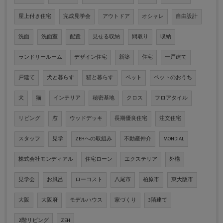
屋上付き住宅
完成見学会
アウトドア
オシャレ
自由設計
洗面
洗面室
配置
見せる収納
間取り
収納
ランドリールーム
デザイン住宅
新築
住宅
一戸建て
戸建て
犬と暮らす
猫と暮らす
ペット
ペットのおうち
犬
猫
インテリア
秘密基地
クロス
フロアタイル
リビング
窓
ウッドデッキ
長期優良住宅
注文住宅
スタッフ
見学
ZEHへの取組み
不動産仲介
MONDIAL
株式会社モンディアル
住宅ローン
エクステリア
外構
見学会
お風呂
ローコスト
八尾市
柏原市
東大阪市
大阪
大阪府
モデルハウス
家づくり
3階建て
2階リビング
ZEH