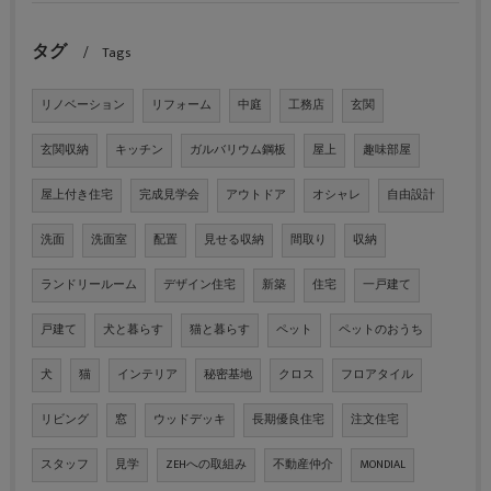
タグ
Tags
リノベーション
リフォーム
中庭
工務店
玄関
玄関収納
キッチン
ガルバリウム鋼板
屋上
趣味部屋
屋上付き住宅
完成見学会
アウトドア
オシャレ
自由設計
洗面
洗面室
配置
見せる収納
間取り
収納
ランドリールーム
デザイン住宅
新築
住宅
一戸建て
戸建て
犬と暮らす
猫と暮らす
ペット
ペットのおうち
犬
猫
インテリア
秘密基地
クロス
フロアタイル
リビング
窓
ウッドデッキ
長期優良住宅
注文住宅
スタッフ
見学
ZEHへの取組み
不動産仲介
MONDIAL