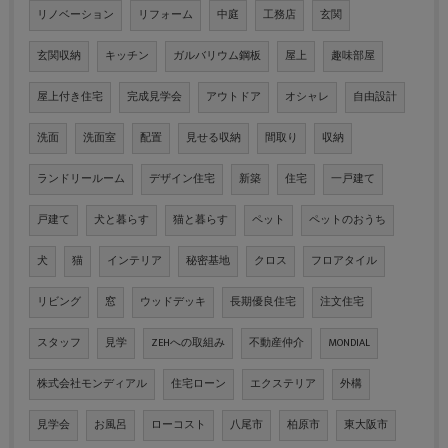
リノベーション
リフォーム
中庭
工務店
玄関
玄関収納
キッチン
ガルバリウム鋼板
屋上
趣味部屋
屋上付き住宅
完成見学会
アウトドア
オシャレ
自由設計
洗面
洗面室
配置
見せる収納
間取り
収納
ランドリールーム
デザイン住宅
新築
住宅
一戸建て
戸建て
犬と暮らす
猫と暮らす
ペット
ペットのおうち
犬
猫
インテリア
秘密基地
クロス
フロアタイル
リビング
窓
ウッドデッキ
長期優良住宅
注文住宅
スタッフ
見学
ZEHへの取組み
不動産仲介
MONDIAL
株式会社モンディアル
住宅ローン
エクステリア
外構
見学会
お風呂
ローコスト
八尾市
柏原市
東大阪市