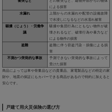
衝突など
どの衝突など、建物外部からの物体
による損害
水漏れ
上階からの水漏れや配管の設備故障
で水浸しになるなどの水濡れ被害
騒擾（じょう）・労働争
騒擾や集団行為にともない物件が破
議
壊されるなど、破壊行為や暴力など
による物件の損害
盗難
盗難に伴う窃盗汚染・損傷による損
害
不測かつ突発的な事故
予測できない突発的な事故によって
受けた損害
商品によっては車や骨董品などの貴重品、家電製品などの特定の家
財や、地震の保証にもカバーできる商品があるので特約に加えると
安心です。
戸建て用火災保険の選び方