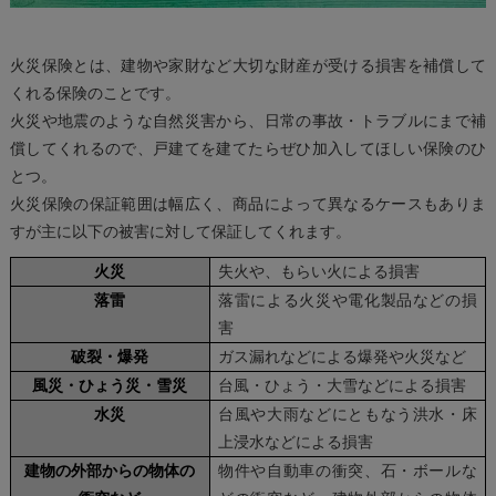
火災保険とは、建物や家財など大切な財産が受ける損害を補償して
くれる保険のことです。
火災や地震のような自然災害から、日常の事故・トラブルにまで補
償してくれるので、戸建てを建てたらぜひ加入してほしい保険のひ
とつ。
火災保険の保証範囲は幅広く、商品によって異なるケースもありま
すが主に以下の被害に対して保証してくれます。
火災
失火や、もらい火による損害
落雷
落雷による火災や電化製品などの損
害
破裂・爆発
ガス漏れなどによる爆発や火災など
風災・ひょう災・雪災
台風・ひょう・大雪などによる損害
水災
台風や大雨などにともなう洪水・床
上浸水などによる損害
建物の外部からの物体の
物件や自動車の衝突、石・ボールな