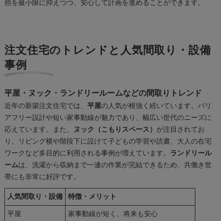
担を最小限に抑えつつ、安心して計画を進めることができます。
注文住宅のトレンドと人気間取り・設備
事例
平屋・ヌック・ランドリールームなどの間取りトレンド
近年の新築注文住宅では、
平屋
の人気が根強く続いています。バリ
アフリー設計や短い家事動線が魅力であり、幅広い世代のニーズに
応えています。また、
ヌック（こもりスペース）
が注目されてお
り、リビング横や階段下に設けて子どもの学習や読書、大人の在宅
ワークなど多目的に利用される事例が増えています。
ランドリール
ーム
は、洗濯から収納まで一連の作業が完結できるため、共働き世
帯にも非常に好評です。
人気間取り・設備
特徴・メリット
平屋
家事動線が短く、将来も安心