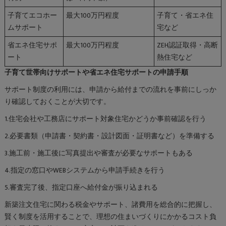
子育てエコホー
最大100万円程度
子育て・省エネ住
ムサポート
宅など
省エネ住宅サポ
最大100万円程度
ZEH認証取得・高断
ート
熱住宅など
子育て世帯向けサポートや省エネ住宅サポートの申請手順
サポート制度の利用には、申請から給付までの流れを事前にしっか
り確認しておくことが大切です。
1.住宅会社や工務店にサポート対象住宅かどうか事前確認を行う
2.必要書類（申請書・契約書・設計図面・証明書など）を準備する
3.施工前・施工後に写真提出や審査が必要なサポートもある
4.指定の窓口やWEBシステムから申請手続きを行う
5.審査完了後、指定口座へ給付金が振り込まれる
新築注文住宅に関わる税金やサポート、諸費用を総合的に把握し、
賢く制度を活用することで、理想の住まいづくりにかかるコスト負