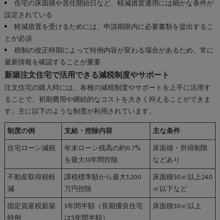
住宅の床面積や居住開始日など、軽減措置適用には細かな条件が
設定されている
軽減措置を受けるためには、申請期限内に必要書類を提出するこ
とが必須
税制の改正時期によって特例内容が変わる場合があるため、常に
最新情報を確認することが重要
新築注文住宅で活用できる減税制度やサポート
注文住宅の購入時には、各種の減税制度やサポートを上手に活用す
ることで、初期費用や継続的なコストを大きく抑えることができま
す。主に以下のような制度が利用されています。
制度の例
支給・控除内容
主な条件
住宅ローン減税
年末ローン残高の約0.7%
床面積・所得制限
を最大13年間控除
などあり
不動産取得税軽
課税標準額から最大1,200
床面積50㎡以上240
減
万円控除
㎡以下など
固定資産税新築
3年間半額（長期優良住宅
床面積50㎡以上
特例
は5年間半額）