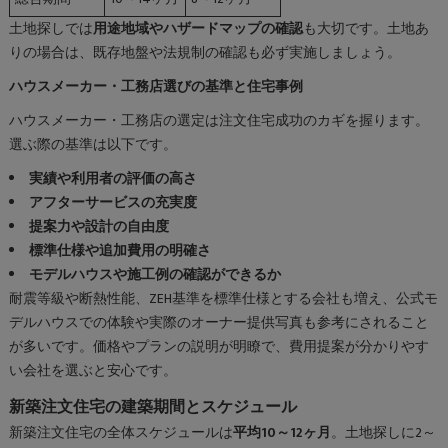
土地探しでは
用途地域やハザードマップの確認
も大切です。土地あ
りの場合は、既存地盤や法規制の確認も必ず実施しましょう。
ハウスメーカー・工務店選びの基準と住宅事例
ハウスメーカー・工務店の選定は注文住宅成功のカギを握ります。
選ぶ際の基準は以下です。
実績や利用者の評価の高さ
アフターサービスの充実度
提案力や設計の自由度
標準仕様や追加費用の明確さ
モデルハウスや施工例の確認ができるか
耐震等級や断熱性能、ZEH基準を標準仕様とする会社も増え、公式モ
デルハウスでの体験や実際のオーナー提供写真も参考にされること
が多いです。価格やプランの説明が明瞭で、費用提案が分かりやす
い会社を選ぶと安心です。
新築注文住宅の建築期間とスケジュール
新築注文住宅の全体スケジュールは
平均10～12ヶ月
。土地探しに2～