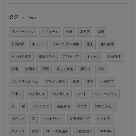
タグ
Tags
リノベーション
リフォーム
中庭
工務店
玄関
玄関収納
キッチン
ガルバリウム鋼板
屋上
趣味部屋
屋上付き住宅
完成見学会
アウトドア
オシャレ
自由設計
洗面
洗面室
配置
見せる収納
間取り
収納
ランドリールーム
デザイン住宅
新築
住宅
一戸建て
戸建て
犬と暮らす
猫と暮らす
ペット
ペットのおうち
犬
猫
インテリア
秘密基地
クロス
フロアタイル
リビング
窓
ウッドデッキ
長期優良住宅
注文住宅
スタッフ
見学
ZEHへの取組み
不動産仲介
MONDIAL