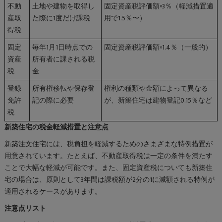
不動
土地や建物を取得し
固定資産税評価額×3％（軽減措置適
産取
た際に1度だけ課税
用で1.5％〜）
得税
固定
毎年1月1日時点での
固定資産税評価額×1.4％（一般的）
資産
所有者に課される税
税
金
登録
所有権移転や保存登
権利の種類や金額によって異なる
免許
記の際に必要
が、新築住宅は建物登記0.15％など
税
新築住宅の税金軽減措置と注意点
新築注文住宅には、税負担を軽減するためのさまざまな特例措置が
用意されています。たとえば、不動産取得税は一定の条件を満たす
ことで大幅な軽減が可能です。また、固定資産税についても新築住
宅の場合は、原則として3年間は課税額が2分の1に減額される特例が
適用されるケースがあります。
注意点リスト