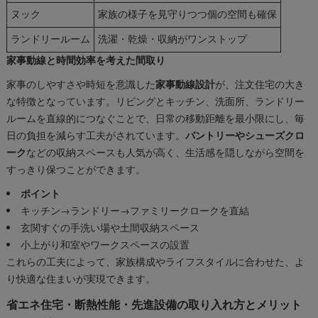
ヌック
家族の様子を見守りつつ個の空間も確保
ランドリールーム
洗濯・乾燥・収納がワンストップ
家事動線と時間効率を考えた間取り
家事のしやすさや時短を意識した
家事動線設計
が、注文住宅の大き
な特徴となっています。リビングとキッチン、洗面所、ランドリー
ルームを直線的につなぐことで、日常の移動距離を最小限にし、毎
日の負担を減らす工夫がされています。
パントリーやシューズクロ
ーク
などの収納スペースも人気が高く、生活感を隠しながら空間を
すっきり保つことができます。
ポイント
キッチン→ランドリー→ファミリークロークを直結
玄関すぐの手洗い場や土間収納スペース
小上がり和室やワークスペースの設置
これらの工夫によって、家族構成やライフスタイルに合わせた、よ
り快適な住まいが実現できます。
省エネ住宅・断熱性能・先進設備の取り入れ方とメリット