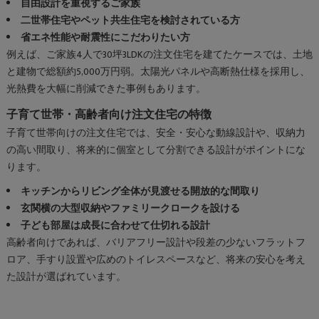
自由設計を重視するご家族
二世帯住宅やペット共生住宅を検討されている方
省エネ性能や耐震性にこだわりたい方
例えば、ご家族4人で30坪3LDKの注文住宅を建てたケースでは、土地
と建物で総額約5,000万円弱。太陽光パネルや高断熱仕様を採用し、
光熱費を大幅に削減できた事例もあります。
子育て世帯・高齢者向け注文住宅の特徴
子育て世帯向けの注文住宅では、安全・安心な動線設計や、収納力
の高い間取り、将来的に個室として分割できる設計がポイントにな
ります。
キッチンからリビング全体が見渡せる開放的な間取り
玄関横の大型収納やファミリークロークを設ける
子ども部屋は成長に合わせて仕切れる設計
高齢者向けであれば、バリアフリー設計や段差の少ないフラットフ
ロア、手すり設置や広めのトイレスペースなど、将来の安心を考え
た設計が選ばれています。