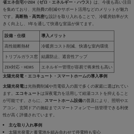
省エネ住宅
や
ZEH（ゼロ・エネルギー・ハウス）
は、今後も高い注目
を集めており、光熱費の削減やサポート活用などのメリットが魅力
です。
高断熱・高気密
な設計を取り入れることで、冷暖房効率が大
きく向上し、1年を通して快適な室温が保てます。
設備・仕様
導入メリット
高性能断熱材
冷暖房コスト削減、快適な室内環境
トリプルガラス窓
結露防止、遮音性アップ
ZEH対応・HEMS
エネルギー管理が容易で将来性も高い
太陽光発電・エコキュート・スマートホームの導入事例
太陽光発電
は光熱費削減や売電収入の面で多くの家庭に選ばれてい
ます。
エコキュート
は深夜電力を活用して給湯コストを抑えること
が可能です。さらに、
スマートホーム設備
の普及により、照明やエ
アコン、玄関ドアの施錠までスマートフォンで一括管理できる利便
性が高く評価されています。
主な取り入れ事例
太陽光発電と蓄電池を組み合わせて停電時も安心