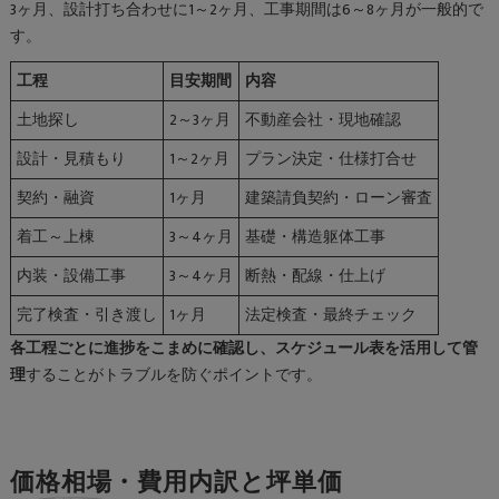
3ヶ月、設計打ち合わせに1～2ヶ月、工事期間は6～8ヶ月が一般的で
す。
工程
目安期間
内容
土地探し
2～3ヶ月
不動産会社・現地確認
設計・見積もり
1～2ヶ月
プラン決定・仕様打合せ
契約・融資
1ヶ月
建築請負契約・ローン審査
着工～上棟
3～4ヶ月
基礎・構造躯体工事
内装・設備工事
3～4ヶ月
断熱・配線・仕上げ
完了検査・引き渡し
1ヶ月
法定検査・最終チェック
各工程ごとに進捗をこまめに確認し、スケジュール表を活用して管
理
することがトラブルを防ぐポイントです。
価格相場・費用内訳と坪単価