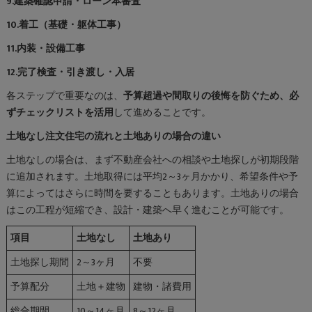
9.建築確認申請・ローン本審査
10.着工（基礎・躯体工事）
11.内装・設備工事
12.完了検査・引き渡し・入居
各ステップで重要なのは、
予算超過や間取りの後悔を防ぐため、必
ずチェックリストを活用
して進めることです。
土地なし注文住宅の流れと土地ありの場合の違い
土地なしの場合は、まず不動産会社への相談や土地探しが初期段階
に追加されます。土地取得には平均2～3ヶ月かかり、希望条件や予
算によってはさらに時間を要することもあります。土地ありの場合
はこの工程が短縮でき、設計・建築へ早く進むことが可能です。
項目
土地なし
土地あり
土地探し期間
2～3ヶ月
不要
予算配分
土地＋建物
建物・諸費用
総合期間
10～14ヶ月
8～12ヶ月