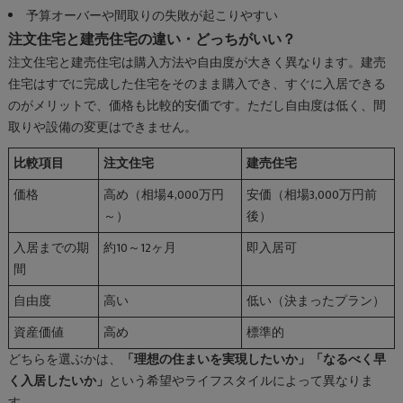
予算オーバーや間取りの失敗が起こりやすい
注文住宅と建売住宅の違い・どっちがいい？
注文住宅と建売住宅は購入方法や自由度が大きく異なります。建売
住宅はすでに完成した住宅をそのまま購入でき、すぐに入居できる
のがメリットで、価格も比較的安価です。ただし自由度は低く、間
取りや設備の変更はできません。
比較項目
注文住宅
建売住宅
価格
高め（相場4,000万円
安価（相場3,000万円前
～）
後）
入居までの期
約10～12ヶ月
即入居可
間
自由度
高い
低い（決まったプラン）
資産価値
高め
標準的
どちらを選ぶかは、
「理想の住まいを実現したいか」「なるべく早
く入居したいか」
という希望やライフスタイルによって異なりま