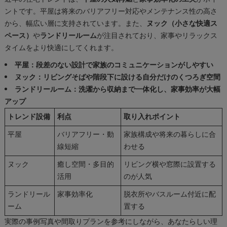
ントです。平屋は将来のバリアフリー対応やメンテナンス性の高さ
から、幅広い層に支持されています。また、
ヌック（小さな快適ス
ペース）
や
ランドリールーム
が注目されており、家事やリラックス
タイムをより快適にしてくれます。
平屋：段差のない設計で家族のコミュニケーションがしやすい
ヌック：リビングそばや階段下に設ける自分だけのくつろぎ空間
ランドリールーム：洗濯から収納まで一体化し、家事効率が大幅
アップ
トレンド設備
利点
取り入れポイント
平屋
バリアフリー・動
家族構成や将来の暮らしに合
線短縮
わせる
ヌック
癒し空間・多目的
リビング横や窓際に設置する
活用
のが人気
ランドリール
家事効率化
脱衣所やバスルーム付近に配
ーム
置する
実際の事例写真や間取りプランを参考にしながら、あなたらしい理