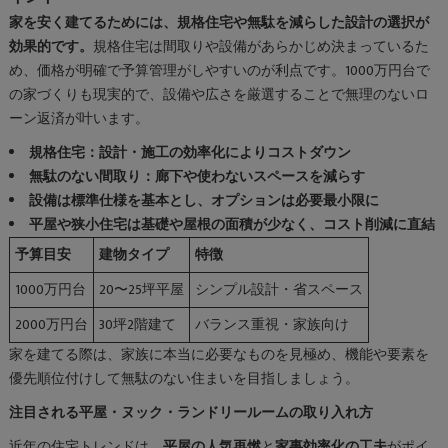
家を安く建てるためには、規格住宅や無駄を減らした設計の選択が
効果的です。
規格住宅は間取りや設備があらかじめ決まっているた
め、価格が明確で予算管理がしやすいのが利点です。1000万円台で
の家づくりも現実的で、設備や広さを厳選することで無理のないロ
ーン返済が叶います。
規格住宅：設計・施工の効率化によりコストダウン
無駄のない間取り：廊下や使わないスペースを減らす
設備は標準仕様を基本とし、オプションは必要最小限に
平屋や狭小住宅は基礎や屋根の面積が少なく、コスト削減に直結
予算目安
建物タイプ
特徴
1000万円台
20〜25坪平屋
シンプル設計・省スペース
2000万円台
30坪2階建て
バランス重視・家族向け
家を建てる際は、家族に本当に必要なものを見極め、機能や要素を
優先順位付けして無駄のない住まいを目指しましょう。
注目される平屋・ヌック・ランドリールームの取り入れ方
近年の住宅トレンドは、
平屋の人気再燃
と
家事効率化の工夫
がポイ