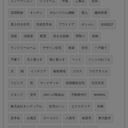
リノベーション
リフォーム
中庭
工務店
玄関
玄関収納
キッチン
ガルバリウム鋼板
屋上
趣味部屋
屋上付き住宅
完成見学会
アウトドア
オシャレ
自由設計
洗面
洗面室
配置
見せる収納
間取り
収納
ランドリールーム
デザイン住宅
新築
住宅
一戸建て
戸建て
犬と暮らす
猫と暮らす
ペット
ペットのおうち
犬
猫
インテリア
秘密基地
クロス
フロアタイル
リビング
窓
ウッドデッキ
長期優良住宅
注文住宅
スタッフ
見学
ZEHへの取組み
不動産仲介
MONDIAL
株式会社モンディアル
住宅ローン
エクステリア
外構
見学会
お風呂
ローコスト
八尾市
柏原市
東大阪市