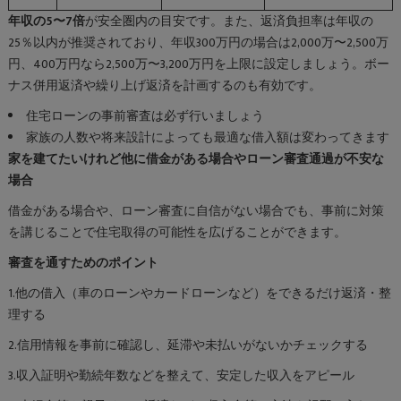
年収の5〜7倍
が安全圏内の目安です。また、返済負担率は年収の
25％以内が推奨されており、年収300万円の場合は2,000万〜2,500万
円、400万円なら2,500万〜3,200万円を上限に設定しましょう。ボー
ナス併用返済や繰り上げ返済を計画するのも有効です。
住宅ローンの事前審査は必ず行いましょう
家族の人数や将来設計によっても最適な借入額は変わってきます
家を建てたいけれど他に借金がある場合やローン審査通過が不安な
場合
借金がある場合や、ローン審査に自信がない場合でも、事前に対策
を講じることで住宅取得の可能性を広げることができます。
審査を通すためのポイント
1.他の借入（車のローンやカードローンなど）をできるだけ返済・整
理する
2.信用情報を事前に確認し、延滞や未払いがないかチェックする
3.収入証明や勤続年数などを整えて、安定した収入をアピール