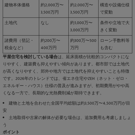
建物本体価格
約2,000万〜
約2,000万〜
構造や設備仕様
3,500万円
3,500万円
で変動
土地代
なし
約1,000万〜
条件や立地で大
3,000万円
きく変動
諸費用（登記・
約200万〜
約300万〜500
ローン手数料等
税金など）
400万円
万円
も含む
平屋住宅を検討している場合
は、延床面積が比較的コンパクトにな
りやすく、建築費も抑えやすい傾向があります。都市部では土地代
が高くなりやすく、郊外や地方では土地代を抑えやすいことも特徴
です。2026年のトレンドでは、省エネ住宅やZEH（ネット・ゼロ・
エネルギー・ハウス）仕様の普及が進みますが、初期費用がやや高
くなる一方で、長期的な光熱費削減が期待できます。
建物と土地を合わせた全国平均総額は約3,500万〜4,500万円が目
安
土地取得や古家の解体が必要な場合は、追加費用も考慮しましょ
う
ポイント