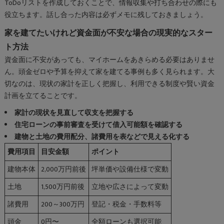
ToDoリストを作成しておくことで、情報収集や打ち合わせの際にも
役立ちます。話し合った内容は必ずメモに残しておきましょう。
家を建てたいけれど資金面が不安な場合の現実的なスター
ト方法
資金面に不安があっても、マイホームをあきらめる必要はありませ
ん。頭金ゼロや予算を抑えて家を建てる事例も多く見られます。大
切なのは、現状の家計を正しく把握し、利用できる制度や賢い資金
計画を立てることです。
家計の現状を見直して収支を把握する
住宅ローンの事前審査を受けて借入可能額を確認する
建物と土地の費用配分、諸費用を表などで見える化する
費用項目
目安金額
ポイント
建物本体
2,000万円前後
坪単価や設備仕様で変動
土地
1,500万円前後
立地や広さによって変動
諸費用
200～300万円
登記・税金・手数料等
頭金
0円〜
全額ローンも選択可能