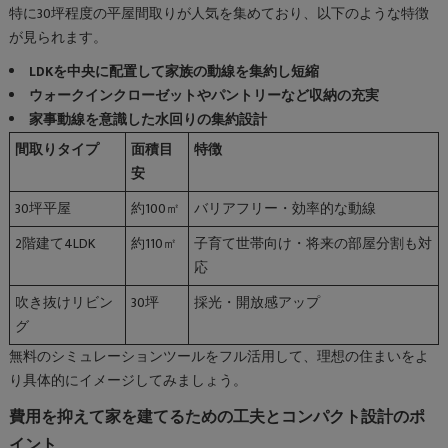
特に30坪程度の平屋間取りが人気を集めており、以下のような特徴
が見られます。
LDKを中央に配置して家族の動線を集約し短縮
ウォークインクローゼットやパントリーなど収納の充実
家事動線を意識した水回りの集約設計
間取りタイプ
面積目
特徴
安
30坪平屋
約100㎡
バリアフリー・効率的な動線
2階建て4LDK
約110㎡
子育て世帯向け・将来の部屋分割も対
応
吹き抜けリビン
30坪
採光・開放感アップ
グ
無料のシミュレーションツールをフル活用して、理想の住まいをよ
り具体的にイメージしてみましょう。
費用を抑えて家を建てるための工夫とコンパクト設計のポ
イント