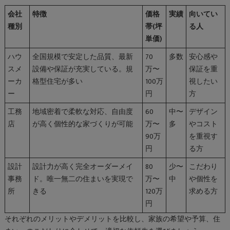
会社
特徴
価格
実績
向いてい
種別
帯(坪
る人
単価)
ハウ
全国規模で安定した品質、最新
70
多数
安心感や
スメ
設備や保証が充実している。規
万〜
保証を重
ーカ
格型住宅が多い
100万
視したい
ー
円
方
工務
地域密着で柔軟な対応、自由度
60
中〜
デザイン
店
が高く個性的な家づくりが可能
万〜
多
やコスト
90万
を重視す
円
る方
設計
設計力が高く完全オーダーメイ
80
少〜
こだわり
事務
ド。唯一無二の住まいを実現で
万〜
中
や個性を
所
きる
120万
求める方
円
それぞれのメリットやデメリットを比較し、家族の希望や予算、住