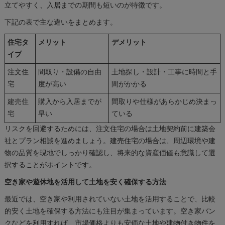
立てやすく、入居までの期間も短いのが特徴です。
下記の表で主な違いをまとめます。
住宅タ
メリット
デメリット
イプ
注文住
間取り・設備の自由
土地探し・設計・工事に時間と手
宅
度が高い
間がかかる
建売住
購入から入居までが
間取りや仕様があらかじめ決まっ
宅
早い
ている
リスクを回避するためには、注文住宅の場合は土地契約前に建築会
社とプラン相談を進めましょう。建売住宅の場合は、周辺環境や建
物の品質を現地でしっかり確認し、将来的な資産価値も意識して選
択することがポイントです。
空き家や遊休地を活用して土地を安く確保する方法
最近では、空き家や利用されていない土地を活用することで、比較
的安く土地を確保する方法にも注目が集まっています。空き家バン
クなどを利用すれば、市場価格よりも安価な土地や建物付き物件を