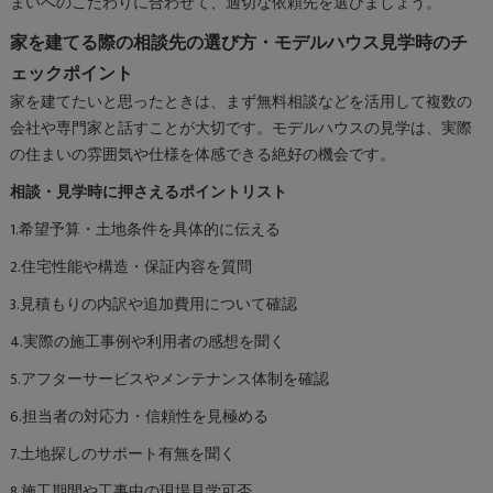
まいへのこだわりに合わせて、適切な依頼先を選びましょう。
家を建てる際の相談先の選び方・モデルハウス見学時のチ
ェックポイント
家を建てたいと思ったときは、まず無料相談などを活用して複数の
会社や専門家と話すことが大切です。モデルハウスの見学は、実際
の住まいの雰囲気や仕様を体感できる絶好の機会です。
相談・見学時に押さえるポイントリスト
1.希望予算・土地条件を具体的に伝える
2.住宅性能や構造・保証内容を質問
3.見積もりの内訳や追加費用について確認
4.実際の施工事例や利用者の感想を聞く
5.アフターサービスやメンテナンス体制を確認
6.担当者の対応力・信頼性を見極める
7.土地探しのサポート有無を聞く
8.施工期間や工事中の現場見学可否