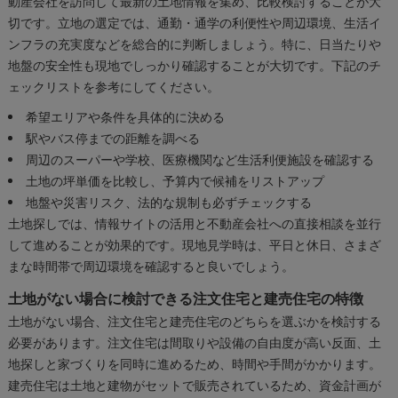
動産会社を訪問して最新の土地情報を集め、比較検討することが大
切です。立地の選定では、通勤・通学の利便性や周辺環境、生活イ
ンフラの充実度などを総合的に判断しましょう。特に、日当たりや
地盤の安全性も現地でしっかり確認することが大切です。下記のチ
ェックリストを参考にしてください。
希望エリアや条件を具体的に決める
駅やバス停までの距離を調べる
周辺のスーパーや学校、医療機関など生活利便施設を確認する
土地の坪単価を比較し、予算内で候補をリストアップ
地盤や災害リスク、法的な規制も必ずチェックする
土地探しでは、情報サイトの活用と不動産会社への直接相談を並行
して進めることが効果的です。現地見学時は、平日と休日、さまざ
まな時間帯で周辺環境を確認すると良いでしょう。
土地がない場合に検討できる注文住宅と建売住宅の特徴
土地がない場合、注文住宅と建売住宅のどちらを選ぶかを検討する
必要があります。注文住宅は間取りや設備の自由度が高い反面、土
地探しと家づくりを同時に進めるため、時間や手間がかかります。
建売住宅は土地と建物がセットで販売されているため、資金計画が