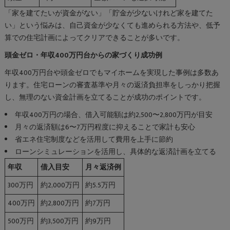
「家を建てたいが資金がない」「貯金が少ないけれど家を建てた
い」という悩みは、自己資金が少なくても進められる方法や、低予
算での住宅計画によってクリアできることが多いです。
頭金ゼロ・年収400万円台からの家づくり成功例
年収400万円台や頭金ゼロでもマイホームを実現した事例は多数あ
ります。住宅ローンの審査基準や月々の返済負担率をしっかり把握
し、無理のない資金計画を立てることが成功のポイントです。
年収400万円の場合、借入可能額は約2,500〜2,800万円が目安
月々の返済額は6〜7万円程度に抑えることで家計も安心
省エネ住宅制度などを活用して費用を上手に節約
ローンシミュレーションを活用し、具体的な返済計画を立てる
年収
借入目安
月々返済例
300万円
約2,000万円
約5.5万円
400万円
約2,800万円
約7万円
500万円
約3,500万円
約9万円