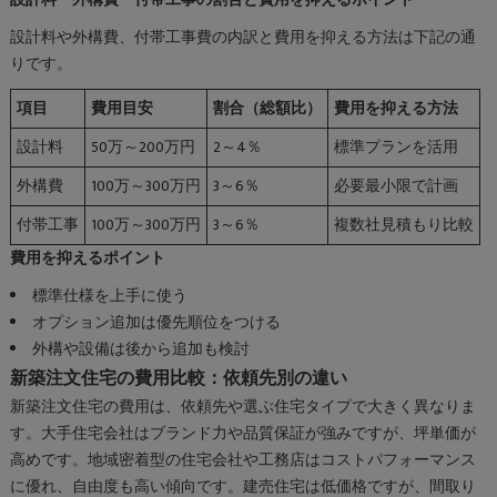
設計料・外構費・付帯工事の割合と費用を抑えるポイント
設計料や外構費、付帯工事費の内訳と費用を抑える方法は下記の通
りです。
項目
費用目安
割合（総額比）
費用を抑える方法
設計料
50万～200万円
2～4％
標準プランを活用
外構費
100万～300万円
3～6％
必要最小限で計画
付帯工事
100万～300万円
3～6％
複数社見積もり比較
費用を抑えるポイント
標準仕様を上手に使う
オプション追加は優先順位をつける
外構や設備は後から追加も検討
新築注文住宅の費用比較：依頼先別の違い
新築注文住宅の費用は、依頼先や選ぶ住宅タイプで大きく異なりま
す。大手住宅会社はブランド力や品質保証が強みですが、坪単価が
高めです。地域密着型の住宅会社や工務店はコストパフォーマンス
に優れ、自由度も高い傾向です。建売住宅は低価格ですが、間取り