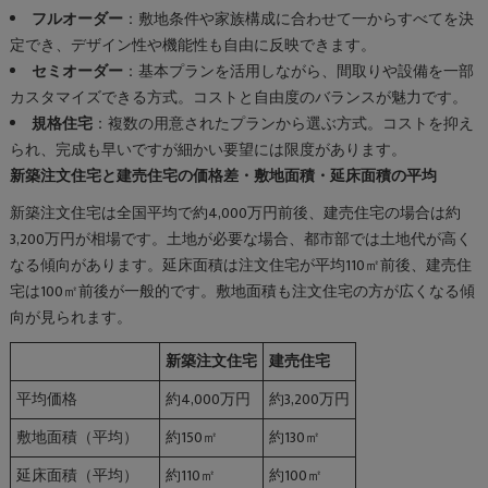
フルオーダー
：敷地条件や家族構成に合わせて一からすべてを決
定でき、デザイン性や機能性も自由に反映できます。
セミオーダー
：基本プランを活用しながら、間取りや設備を一部
カスタマイズできる方式。コストと自由度のバランスが魅力です。
規格住宅
：複数の用意されたプランから選ぶ方式。コストを抑え
られ、完成も早いですが細かい要望には限度があります。
新築注文住宅と建売住宅の価格差・敷地面積・延床面積の平均
新築注文住宅は全国平均で約4,000万円前後、建売住宅の場合は約
3,200万円が相場です。土地が必要な場合、都市部では土地代が高く
なる傾向があります。延床面積は注文住宅が平均110㎡前後、建売住
宅は100㎡前後が一般的です。敷地面積も注文住宅の方が広くなる傾
向が見られます。
新築注文住宅
建売住宅
平均価格
約4,000万円
約3,200万円
敷地面積（平均）
約150㎡
約130㎡
延床面積（平均）
約110㎡
約100㎡