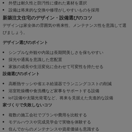
外壁は耐久性と防汚性に優れた素材を選択
設備は将来的な交換や修理がしやすいものを採用
新築注文住宅のデザイン・設備選びのコツ
デザインは家全体の雰囲気や将来性、メンテナンス性を意識して選
びましょう。
デザイン選びのポイント
シンプルな外観や内装は長期間美しさを保ちやすい
採光や通風を意識した窓配置
家族の成長や生活変化に合わせて可変性を持たせる
設備選びのポイント
高断熱サッシや省エネ給湯器でランニングコストの削減
浴室乾燥機や食洗機など家事をサポートする設備
IoT設備や太陽光発電など、将来を見据えた先進的な設備
家づくりで失敗しないコツ
複数の施工会社でプランや費用を比較する
モデルハウスや完成見学会で実物を体験する
住んでからのメンテナンスや資産価値も意識する