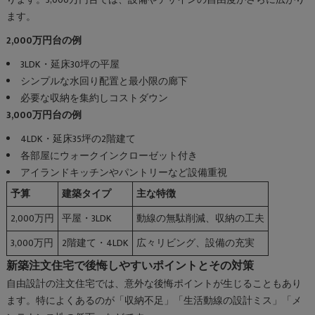
ります。3,000万円台では、設備やデザインの自由度がさらに広がり
ます。
2,000万円台の例
3LDK・延床30坪の平屋
シンプルな水回り配置と最小限の廊下
必要な収納を集約しコストダウン
3,000万円台の例
4LDK・延床35坪の2階建て
各部屋にウォークインクローゼット付き
アイランドキッチンやパントリーなど設備重視
予算
建築タイプ
主な特徴
2,000万円
平屋・3LDK
動線の無駄削減、収納の工夫
3,000万円
2階建て・4LDK
広々リビング、設備の充実
新築注文住宅で後悔しやすいポイントとその対策
自由設計の注文住宅では、意外な後悔ポイントが生じることもあり
ます。特によくあるのが「収納不足」「生活動線の設計ミス」「メ