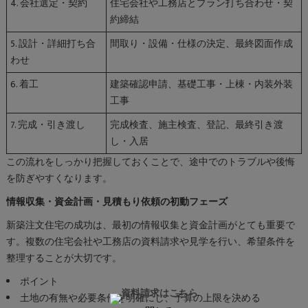
4. 会社選定・契約
住宅会社や工務店とプラン打ち合わせ・契
約締結
5. 設計・詳細打ち合
間取り・設備・仕様の決定、最終図面作成
わせ
6. 着工
建築確認申請、基礎工事・上棟・内装外装
工事
7. 完成・引き渡し
完成検査、施主検査、登記、最終引き渡
し・入居
この流れをしっかり把握しておくことで、途中でのトラブルや後悔
を防ぎやすくなります。
情報収集・資金計画・見積もり依頼の初動フェーズ
新築注文住宅の成功は、最初の情報収集と資金計画がとても重要で
す。複数の住宅会社や工務店の資料請求や見学を行い、希望条件を
整理することが大切です。
ポイント
土地の有無や必要条件を明確にし、予算の上限を決める