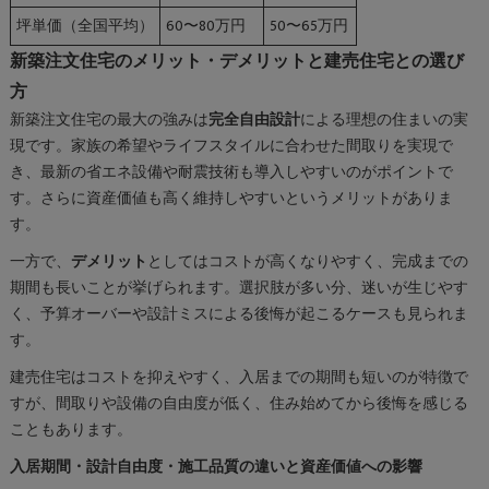
坪単価（全国平均）
60〜80万円
50〜65万円
新築注文住宅のメリット・デメリットと建売住宅との選び
方
新築注文住宅の最大の強みは
完全自由設計
による理想の住まいの実
現です。家族の希望やライフスタイルに合わせた間取りを実現で
き、最新の省エネ設備や耐震技術も導入しやすいのがポイントで
す。さらに資産価値も高く維持しやすいというメリットがありま
す。
一方で、
デメリット
としてはコストが高くなりやすく、完成までの
期間も長いことが挙げられます。選択肢が多い分、迷いが生じやす
く、予算オーバーや設計ミスによる後悔が起こるケースも見られま
す。
建売住宅はコストを抑えやすく、入居までの期間も短いのが特徴で
すが、間取りや設備の自由度が低く、住み始めてから後悔を感じる
こともあります。
入居期間・設計自由度・施工品質の違いと資産価値への影響