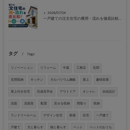
2026/07/24
一戸建ての注文住宅の費用・流れを徹底比較！失敗ゼロを目指すためのガイド
タグ
Tags
リノベーション
リフォーム
中庭
工務店
玄関
玄関収納
キッチン
ガルバリウム鋼板
屋上
趣味部屋
屋上付き住宅
完成見学会
アウトドア
オシャレ
自由設計
洗面
洗面室
配置
見せる収納
間取り
収納
ランドリールーム
デザイン住宅
新築
住宅
一戸建て
戸建て
犬と暮らす
猫と暮らす
ペット
ペットのおうち