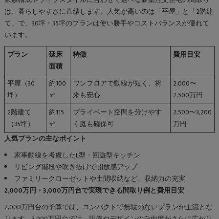
家族構成やライフスタイルに合わせて選べる新築注文住宅の間取り
は、暮らしやすさに直結します。人気が高いのは「平屋」と「2階建
て」で、30坪・35坪のプランは使い勝手やコストバランスが優れて
います。
プラン
延床
特徴
費用目安
面積
平屋（30
約100
ワンフロアで動線が短く、将
2,000〜
坪）
㎡
来も安心
2,500万円
2階建て
約115
プライベート空間を分けやす
2,500〜3,200
（35坪）
㎡
く庭も確保可
万円
人気プランの主なポイント
家事動線を考慮したL型・回遊型キッチン
リビング階段や吹き抜けで開放感アップ
ファミリークローゼットや土間収納など、収納力の充実
2,000万円・3,000万円台で実現できる間取り例と費用目安
2,000万円台の予算では、コンパクトで無駄のないプランが主流とな