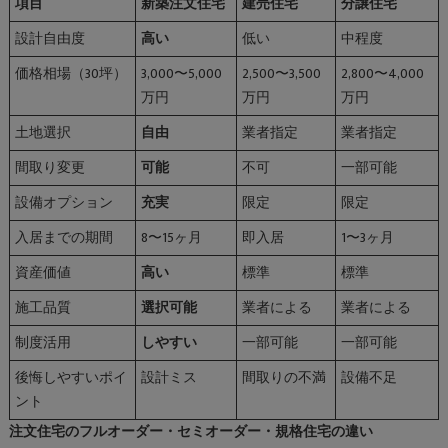
項目
新築注文住宅
建売住宅
分譲住宅
設計自由度
高い
低い
中程度
価格相場（30坪）
3,000〜5,000
2,500〜3,500
2,800〜4,000
万円
万円
万円
土地選択
自由
業者指定
業者指定
間取り変更
可能
不可
一部可能
設備オプション
充実
限定
限定
入居までの期間
8〜15ヶ月
即入居
1〜3ヶ月
資産価値
高い
標準
標準
施工品質
選択可能
業者による
業者による
制度活用
しやすい
一部可能
一部可能
後悔しやすいポイ
設計ミス
間取りの不満
設備不足
ント
注文住宅のフルオーダー・セミオーダー・規格住宅の違い