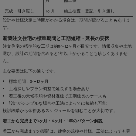
月
備工事
完成・引き渡し
1ヶ月
施主検査・登記・引き渡し
設計や仕様決定に時間がかかる場合は、期間が延びることもありま
す。
新築注文住宅の標準期間と工期短縮・延長の要因
注文住宅の標準的な工期は約8〜12ヶ月が目安です。情報収集や土地
選び、設計の期間を含めると1年以上かかることも珍しくありませ
ん。
主な要因は以下の通りです。
標準期間：8〜12ヶ月
土地探しやプラン調整で延長する場合あり
着工後の天候不順や資材遅延で工期延長のケースも
設計がシンプルな場合や工法によっては短縮も可能
検討段階から余裕あるスケジュールを組むことが大切です。
着工から完成まで3ヶ月・6ヶ月・1年のパターン解説
着工から完成までの期間は、建物の規模や仕様、工法によっても異