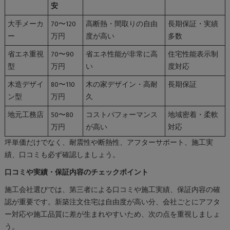
安
大手メーカ
70〜120
高断熱・間取りの自由
長期保証・実績
ー
万円
度が高い
多数
省エネ重視
70〜90
省エネ性能が非常に高
住宅性能表示制
型
万円
い
度対応
木造デザイ
80〜110
木の家デザイン・高耐
長期保証
ン型
万円
久
地元工務店
50〜80
コストパフォーマンス
地域密着・柔軟
万円
が高い
対応
坪単価だけでなく、耐震性や断熱性、アフターサポート、施工実
績、口コミも必ず確認しましょう。
口コミや実績・保証内容のチェックポイント
施工会社選びでは、第三者による口コミや施工実績、保証内容の確
認が重要です。新築注文住宅は自由度が高い分、会社ごとにアフタ
ー対応や施工品質に差が生まれやすいため、次の点を重視しましょ
う。