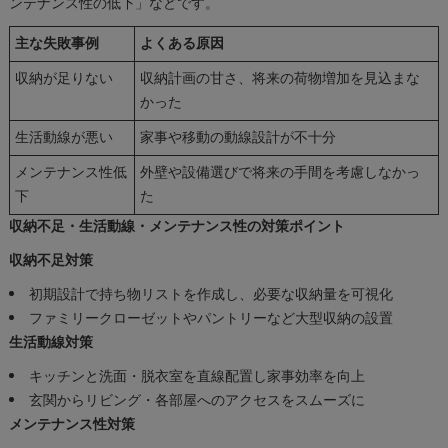
ンテナンス性の低下」などです。
主な失敗事例
よくある原因
収納が足りない
収納計画の甘さ、将来の荷物増加を見込まな
かった
生活動線が悪い
家事や移動の動線設計が不十分
メンテナンス性低
外壁や設備選びで将来の手間を考慮しなかっ
下
た
収納不足・生活動線・メンテナンス性の対策ポイント
収納不足対策
初期設計で持ち物リストを作成し、必要な収納量を可視化
ファミリークローゼットやパントリーなど大型収納の設置
生活動線対策
キッチンと洗面・脱衣室を直線配置し家事効率を向上
玄関からリビング・各部屋へのアクセスをスムーズに
メンテナンス性対策