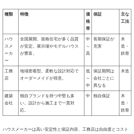
種類
特徴
価
保証
主な
格
工法
帯
ハウ
全国展開。規格住宅が多く品質
中
長期保証が
木
スメ
が安定。展示場やモデルハウス
～
充実
造・
ーカ
が豊富。
高
鉄骨
ー
工務
地域密着型。柔軟な設計対応で
低
保証期間は
木造
店
オーダーメイドが得意。
～
会社ごとに
中
異なる
建築
独自ブランドを持つ中堅も多
中
独自保証
木
会社
い。設計から施工まで一貫対
造・
応。
鉄骨
ハウスメーカーは高い安定性と保証内容、工務店は自由度とコスト