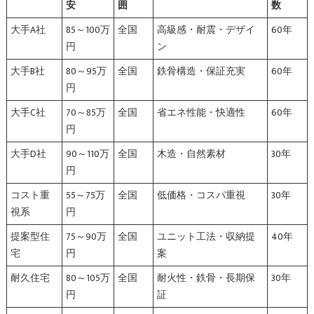
安
囲
数
大手A社
85～100万
全国
高級感・耐震・デザイ
60年
円
ン
大手B社
80～95万
全国
鉄骨構造・保証充実
60年
円
大手C社
70～85万
全国
省エネ性能・快適性
60年
円
大手D社
90～110万
全国
木造・自然素材
30年
円
コスト重
55～75万
全国
低価格・コスパ重視
30年
視系
円
提案型住
75～90万
全国
ユニット工法・収納提
40年
宅
円
案
耐久住宅
80～105万
全国
耐火性・鉄骨・長期保
30年
円
証