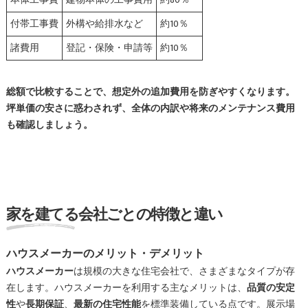
本体工事費
建物本体の工事費用
約80％
付帯工事費
外構や給排水など
約10％
諸費用
登記・保険・申請等
約10％
総額で比較することで、想定外の追加費用を防ぎやすくなります。
坪単価の安さに惑わされず、全体の内訳や将来のメンテナンス費用
も確認しましょう。
家を建てる会社ごとの特徴と違い
ハウスメーカーのメリット・デメリット
ハウスメーカー
は規模の大きな住宅会社で、さまざまなタイプが存
在します。ハウスメーカーを利用する主なメリットは、
品質の安定
性
や
長期保証
、
最新の住宅性能
を標準装備している点です。展示場