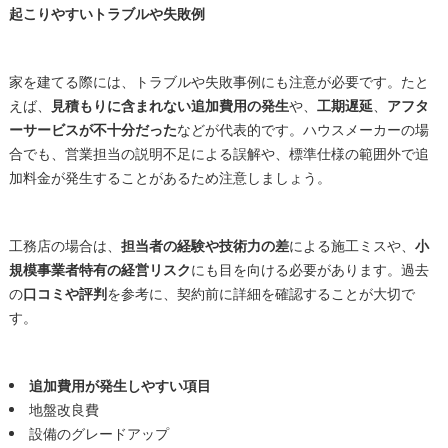
起こりやすいトラブルや失敗例
家を建てる際には、トラブルや失敗事例にも注意が必要です。たと
えば、
見積もりに含まれない追加費用の発生
や、
工期遅延
、
アフタ
ーサービスが不十分だった
などが代表的です。ハウスメーカーの場
合でも、営業担当の説明不足による誤解や、標準仕様の範囲外で追
加料金が発生することがあるため注意しましょう。
工務店の場合は、
担当者の経験や技術力の差
による施工ミスや、
小
規模事業者特有の経営リスク
にも目を向ける必要があります。過去
の
口コミや評判
を参考に、契約前に詳細を確認することが大切で
す。
追加費用が発生しやすい項目
地盤改良費
設備のグレードアップ