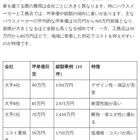
家を建てる際の費用は会社ごとに大きく異なります。特にハウスメ
ーカーと工務店では、坪単価や総額の傾向に違いがあります。主な
ハウスメーカーの平均的な坪単価は70万円から100万円前後となり、
規模が大きくなるほど金額も高くなる傾向です。一方、工務店は50
万円から80万円ほどで、地域に密着した対応でコストを抑えやすい
のが特徴です。
会社
坪単価目
総額事例（35
特徴
安
坪）
大手A社
90万円
3,150万円
デザイン性・保証が充
実
大手B社
85万円
2,975万円
耐震性能が高い
大手C社
70万円
2,450万円
断熱・省エネ性に優れ
る
コスト重視
50万円
1,750万円
低価格・コスパが高い