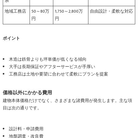
系
地域工務店
50～80万
1,750～2,800万
自由設計・柔軟な対応
円
円
ポイント
木造は鉄骨よりも坪単価が低くなる傾向
大手は長期保証やアフターサービスが手厚い
工務店は土地や要望に合わせて柔軟にプランを提案
価格以外にかかる費用
建物本体価格だけでなく、さまざまな諸費用が発生します。主な項
目は次の通りです。
設計料・申請費用
地盤調査・改良費