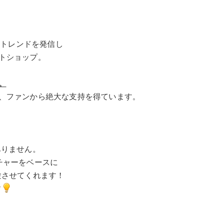
数々のトレンドを発信し
トショップ。
。
、ファンから絶大な支持を得ています。
はありません。
チャーをベースに
験させてくれます！
す