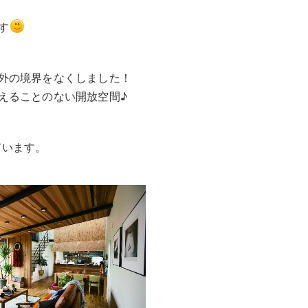
す
外の境界をなくしました！
えることのない開放空間♪
っています。