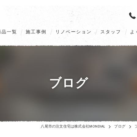
商品一覧
施工事例
リノベーション
スタッフ
よ
M’s GALLERIA G2（Order home）
M’s GALLERIA X5（Order home）
ブログ
VILLAX STYLE（Customize home）
ZEHへの取組み
八尾市の注文住宅は株式会社MONDIAL
ブログ