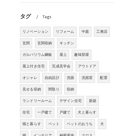
タグ
Tags
リノベーション
リフォーム
中庭
工務店
玄関
玄関収納
キッチン
ガルバリウム鋼板
屋上
趣味部屋
屋上付き住宅
完成見学会
アウトドア
オシャレ
自由設計
洗面
洗面室
配置
見せる収納
間取り
収納
ランドリールーム
デザイン住宅
新築
住宅
一戸建て
戸建て
犬と暮らす
猫と暮らす
ペット
ペットのおうち
犬
猫
インテリア
秘密基地
クロス