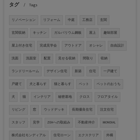
タグ
Tags
リノベーション
リフォーム
中庭
工務店
玄関
玄関収納
キッチン
ガルバリウム鋼板
屋上
趣味部屋
屋上付き住宅
完成見学会
アウトドア
オシャレ
自由設計
洗面
洗面室
配置
見せる収納
間取り
収納
ランドリールーム
デザイン住宅
新築
住宅
一戸建て
戸建て
犬と暮らす
猫と暮らす
ペット
ペットのおうち
犬
猫
インテリア
秘密基地
クロス
フロアタイル
リビング
窓
ウッドデッキ
長期優良住宅
注文住宅
スタッフ
見学
ZEHへの取組み
不動産仲介
MONDIAL
株式会社モンディアル
住宅ローン
エクステリア
外構