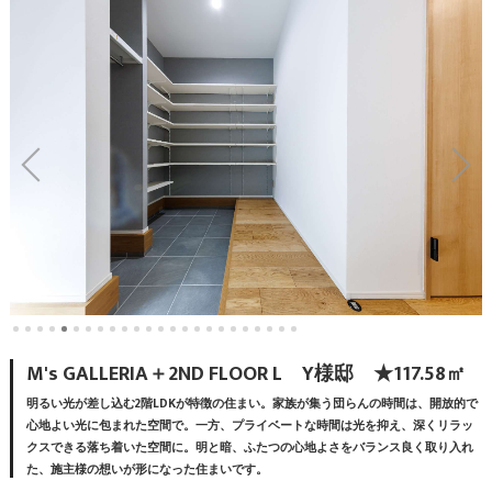
M's GALLERIA＋2ND FLOOR L Y様邸 ★117.58㎡
明るい光が差し込む2階LDKが特徴の住まい。家族が集う団らんの時間は、開放的で
心地よい光に包まれた空間で。一方、プライベートな時間は光を抑え、深くリラッ
クスできる落ち着いた空間に。明と暗、ふたつの心地よさをバランス良く取り入れ
た、施主様の想いが形になった住まいです。