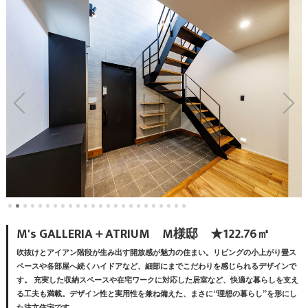
M's GALLERIA＋ATRIUM M様邸 ★122.76㎡
吹抜けとアイアン階段が生み出す開放感が魅力の住まい。リビングの小上がり畳ス
ペースや各部屋へ続くハイドアなど、細部にまでこだわりを感じられるデザインで
す。 充実した収納スペースや在宅ワークに対応した居室など、快適な暮らしを支え
る工夫も満載。デザイン性と実用性を兼ね備えた、まさに“理想の暮らし”を形にし
た注文住宅です。