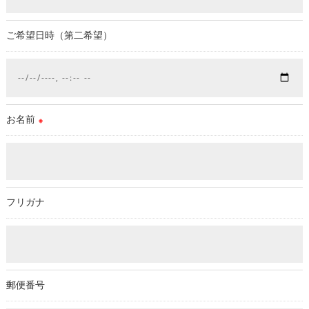
続を定めさせて頂いております。
ご本人である事を確認のうえ、対応させて頂きます。
ご希望日時（第二希望）
個人情報の開示･訂正･削除・利用停止の具体的手続きにつきま
しては、お電話でお問合せ下さい。
お名前
※
フリガナ
郵便番号