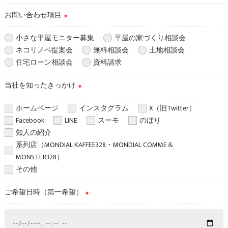
を除き、
取得した個人情報を第三者に提供することはいたしません。
お問い合わせ項目
※
＜個人情報の委託について＞
小さな平屋モニター募集
平屋の家づくり相談会
当社では、利用目的の達成に必要な範囲において、個人情報を
ネコリノベ提案会
無料相談会
土地相談会
外部に委託する場合があります。
住宅ローン相談会
資料請求
これらの委託先に対しては個人情報保護契約等の措置をとり、
当社を知ったきっかけ
適切な監督を行います。
※
ホームページ
インスタグラム
X（旧Twitter）
＜個人情報の安全管理＞
Facebook
LINE
スーモ
のぼり
当社では、個人情報の漏洩等がなされないよう、適切に安全管
知人の紹介
理対策を実施します。
系列店（MONDIAL KAFFEE328・MONDIAL COMME＆
MONSTER328）
＜個人情報を与えなかった場合に生じる結果＞
その他
必要な情報を頂けない場合は、それに対応した当社のサービス
をご提供できない場合がございますので予めご了承ください。
ご希望日時（第一希望）
※
＜個人情報の開示･訂正・削除･利用停止の手続について＞
当社では、お客様の個人情報の開示･訂正･削除・利用停止の手