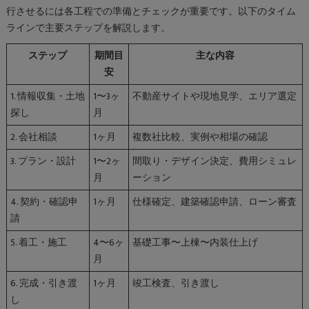
行させるには各工程での準備とチェックが重要です。以下のタイム
ラインで主要ステップを解説します。
ステップ
期間目
主な内容
安
1. 情報収集・土地
1〜3ヶ
不動産サイトや現地見学、エリア選定
探し
月
2. 会社相談
1ヶ月
複数社比較、実例や相場の確認
3. プラン・設計
1〜2ヶ
間取り・デザイン決定、費用シミュレ
月
ーション
4. 契約・確認申
1ヶ月
仕様確定、建築確認申請、ローン審査
請
5. 着工・施工
4〜6ヶ
基礎工事〜上棟〜内装仕上げ
月
6. 完成・引き渡
1ヶ月
竣工検査、引き渡し
し