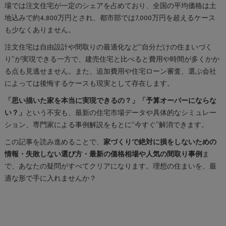
場では注文住宅が一定のシェアを占めており、全国の平均価格は土
地込みで約4,800万円とされ、都市部では7,000万円を超えるケース
も少なくありません。
注文住宅は自由設計や間取りの最適化など“自分だけの住まいづく
り”が実現できる一方で、建売住宅と比べると費用や時間が多くかか
る点も見逃せません。また、追加費用や住宅ローン審査、選ぶ会社
によっては後悔するケースも現実として存在します。
「思い描いた家を本当に実現できるの？」「予算オーバーにならな
い？」
という不安も、最新の住宅市場データや具体的なシミュレー
ション、専門家による事例解説をもとに“今すぐ”解消できます。
この記事を読み進めることで、
家づくりで絶対に損をしないための
情報・失敗しない選び方・最新の価格相場や人気の間取り事例
ま
で、あなたの疑問がすべてクリアになります。理想の住まいを、最
適な形で手に入れませんか？