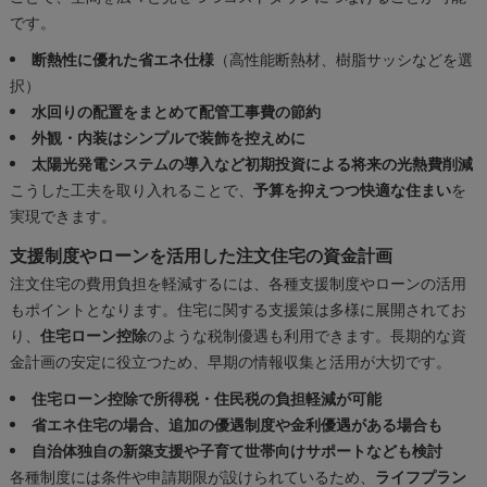
です。
断熱性に優れた省エネ仕様
（高性能断熱材、樹脂サッシなどを選
択）
水回りの配置をまとめて配管工事費の節約
外観・内装はシンプルで装飾を控えめに
太陽光発電システムの導入など初期投資による将来の光熱費削減
こうした工夫を取り入れることで、
予算を抑えつつ快適な住まい
を
実現できます。
支援制度やローンを活用した注文住宅の資金計画
注文住宅の費用負担を軽減するには、各種支援制度やローンの活用
もポイントとなります。住宅に関する支援策は多様に展開されてお
り、
住宅ローン控除
のような税制優遇も利用できます。長期的な資
金計画の安定に役立つため、早期の情報収集と活用が大切です。
住宅ローン控除で所得税・住民税の負担軽減が可能
省エネ住宅の場合、追加の優遇制度や金利優遇がある場合も
自治体独自の新築支援や子育て世帯向けサポートなども検討
各種制度には条件や申請期限が設けられているため、
ライフプラン