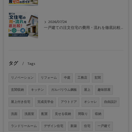
2026/07/24
一戸建ての注文住宅の費用・流れを徹底比較！失敗ゼロを目指すためのガイド
タグ
Tags
リノベーション
リフォーム
中庭
工務店
玄関
玄関収納
キッチン
ガルバリウム鋼板
屋上
趣味部屋
屋上付き住宅
完成見学会
アウトドア
オシャレ
自由設計
洗面
洗面室
配置
見せる収納
間取り
収納
ランドリールーム
デザイン住宅
新築
住宅
一戸建て