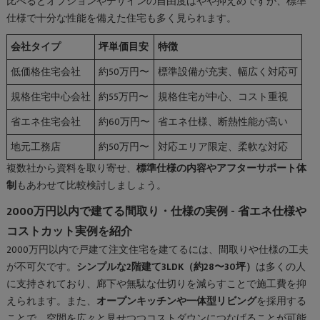
比べるとオプションやデザインの自由度はやや抑えめですが、標準
仕様で十分な性能を備えた住宅も多く見られます。
会社タイプ
坪単価目安
特徴
低価格住宅会社
約50万円〜
標準設備が充実、幅広く対応可
規格住宅中心会社
約55万円〜
規格住宅が中心、コスト重視
省エネ住宅会社
約60万円〜
省エネ仕様、断熱性能が高い
地元工務店
約50万円〜
対応エリア限定、柔軟な対応
複数社から資料を取り寄せ、
標準仕様の内容やアフターサポート体
制
もあわせて比較検討しましょう。
2000万円以内で建てる間取り・仕様の実例 - 省エネ仕様や
コストカット実例を紹介
2000万円以内で戸建て注文住宅を建てるには、間取りや仕様の工夫
が不可欠です。
シンプルな2階建て3LDK（約28〜30坪）
は多くの人
に支持されており、廊下や無駄な仕切りを減らすことで施工費を抑
えられます。また、
オープンキッチンや一体型リビング
を採用する
ことで、空間を広々と見せつつコストダウンにつなげることが可能