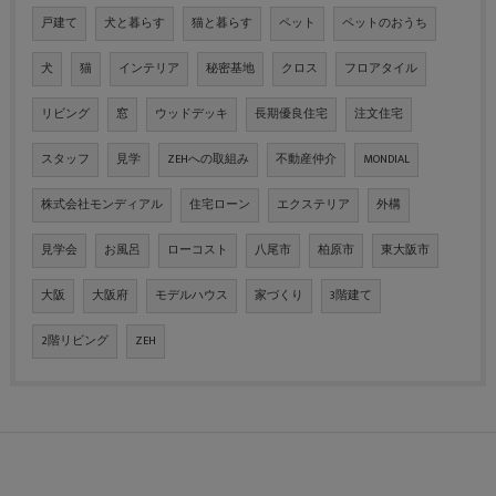
戸建て
犬と暮らす
猫と暮らす
ペット
ペットのおうち
犬
猫
インテリア
秘密基地
クロス
フロアタイル
リビング
窓
ウッドデッキ
長期優良住宅
注文住宅
スタッフ
見学
ZEHへの取組み
不動産仲介
MONDIAL
株式会社モンディアル
住宅ローン
エクステリア
外構
見学会
お風呂
ローコスト
八尾市
柏原市
東大阪市
大阪
大阪府
モデルハウス
家づくり
3階建て
2階リビング
ZEH