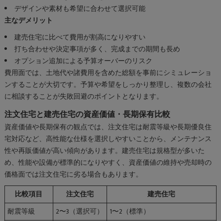
デザインや素材も希望に合わせて選択可能
主なデメリット
建売住宅に比べて費用が割高になりやすい
打ち合わせや決定事項が多く、完成までの期間も長め
オプション追加による予算オーバーのリスク
費用面では、土地代や諸費用を含めた総額を事前にシミュレーショ
ンすることが大切です。予算や希望をしっかり整理し、複数の会社
に相談することが失敗回避のポイントとなります。
注文住宅と建売住宅の資産価値・長期保有比較
資産価値や長期保有の観点では、注文住宅は耐震等級や長期優良住
宅対応など、高性能な仕様を選択しやすいことから、メンテナンス
性や再販価値が高い傾向があります。建売住宅は規格型が多いた
め、性能や設備が標準的になりやすく、資産価値の維持や売却時の
価格面では注文住宅に劣る場合もあります。
比較項目
注文住宅
建売住宅
耐震等級
2〜3（選択可）
1〜2（標準）