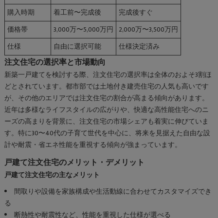
購入時期
着工前〜完成後
完成後すぐ
価格帯
3,000万〜5,000万円
2,000万〜3,500万円
仕様
自由に選択可能
仕様決定済み
注文住宅の選択率と市場動向
新築一戸建てを検討する際、注文住宅の選択率は全体のおよそ3割ほ
どとされています。都市部では土地付き建売住宅の人気も高いです
が、その他のエリアでは注文住宅の割合が高まる傾向があります。
近年は多様なライフスタイルの広がりや、快適な高性能住宅へのニ
ーズの高まりを背景に、注文住宅の市場シェアも着実に伸びていま
す。特に30〜40代の子育て世代を中心に、将来を見据えた自由な設
計や耐震・省エネ性能を重視する傾向が強まっています。
戸建て注文住宅のメリット・デメリット
戸建て注文住宅の主なメリット
間取りや設備を家族構成や生活動線に合わせてカスタマイズでき
る
断熱性や耐震性など、性能を重視した仕様が選べる