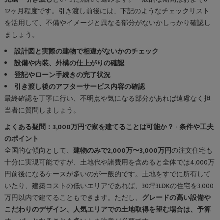
12ヶ月程度です。引き渡し前後には、下記のようなチェックリスト
を活用して、不備やイメージと異なる部分がないかしっかり確認し
ましょう。
設計図と実際の建物で相違がないかのチェック
設備や内装、外構の仕上がりの確認
登記やローン手続きの完了状況
引き渡し後のアフターサービス内容の確認
最終確認を丁寧に行い、不明点や気になる部分があれば遠慮なく担
当者に質問しましょう。
よくある疑問：3,000万円で家を建てることは可能か？ - 条件や工夫
のポイント
全国的な傾向として、
建物のみで2,000万〜3,000万円
の注文住宅も
十分に実現可能ですが、土地代や諸費用を含めると全体では4,000万
円前後になるケースが多いのが一般的です。土地をすでに所有して
いたり、建築コストの低いエリアであれば、30坪3LDKの住宅を3,000
万円以内で建てることもできます。ただし、
グレードの高い設備や
こだわりのデザイン、人気エリアでの土地取得を望む場合は、予算