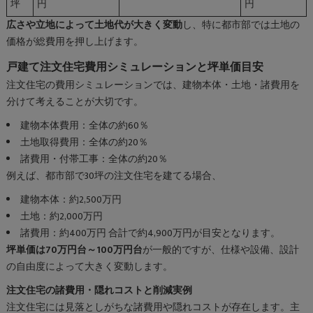
坪
円
円
広さや立地によって土地代が大きく変動
し、特に都市部では土地の
価格が総費用を押し上げます。
戸建て注文住宅費用シミュレーションと坪単価目安
注文住宅の費用シミュレーションでは、建物本体・土地・諸費用を
分けて考えることが大切です。
建物本体費用：全体の約60％
土地取得費用：全体の約20％
諸費用・付帯工事：全体の約20％
例えば、都市部で30坪の注文住宅を建てる場合、
建物本体：約2,500万円
土地：約2,000万円
諸費用：約400万円 合計で約4,900万円が目安となります。
坪単価は70万円台～100万円台
が一般的ですが、仕様や設備、設計
の自由度によって大きく変動します。
注文住宅の諸費用・隠れコストと削減実例
注文住宅には見落としがちな諸費用や隠れコストが存在します。主