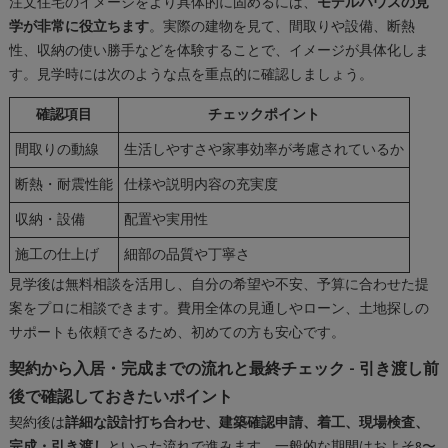
注文住宅のイメージをより具体的に固めるには、
モデルハウスの見
学が非常に役立ちます
。実際の建物を見て、間取りや設備、断熱
性、収納の使い勝手などを体験することで、イメージが具体化しま
す。見学時には次のような点を重点的に確認しましょう。
確認項目
チェックポイント
間取りの動線
生活しやすさや家事効率が考慮されているか
断熱・耐震性能
仕様や説明内容の充実度
収納・設備
配置や実用性
施工の仕上げ
細部の品質や丁寧さ
見学後は無料相談を活用し、自分の希望や不安、予算に合わせた提
案をプロに相談できます。費用全体の見通しやローン、土地探しの
サポートも依頼できるため、初めての方も安心です。
契約から入居・完成までの流れと最終チェック - 引き渡し前
後で確認しておきたいポイント
契約後は
詳細な設計打ち合わせ、建築確認申請、着工、現場検査、
完成・引き渡し
といった流れで進みます。一般的な期間はおよそ8〜