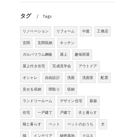
タグ
Tags
リノベーション
リフォーム
中庭
工務店
玄関
玄関収納
キッチン
ガルバリウム鋼板
屋上
趣味部屋
屋上付き住宅
完成見学会
アウトドア
オシャレ
自由設計
洗面
洗面室
配置
見せる収納
間取り
収納
ランドリールーム
デザイン住宅
新築
住宅
一戸建て
戸建て
犬と暮らす
猫と暮らす
ペット
ペットのおうち
犬
猫
インテリア
秘密基地
クロス