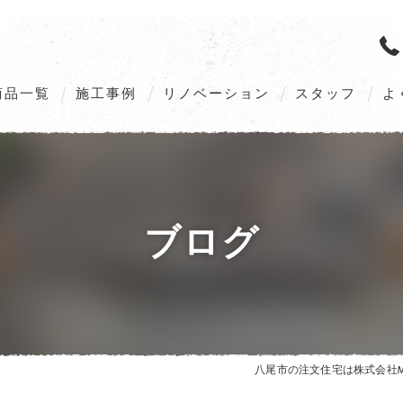
商品一覧
施工事例
リノベーション
スタッフ
よ
M’s GALLERIA G2（Order home）
M’s GALLERIA X5（Order home）
ブログ
VILLAX STYLE（Customize home）
ZEHへの取組み
八尾市の注文住宅は株式会社MO