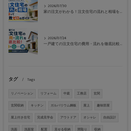
2026/07/30
家の注文がわかる！注文住宅の流れと相場を知って失敗ゼロのガイド
2026/07/24
一戸建ての注文住宅の費用・流れを徹底比較！失敗ゼロを目指すためのガイド
タグ
Tags
リノベーション
リフォーム
中庭
工務店
玄関
玄関収納
キッチン
ガルバリウム鋼板
屋上
趣味部屋
屋上付き住宅
完成見学会
アウトドア
オシャレ
自由設計
洗面
洗面室
配置
見せる収納
間取り
収納