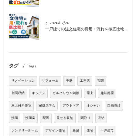
2026/07/24
一戸建ての注文住宅の費用・流れを徹底比較！失敗ゼロを目指すためのガイド
タグ
Tags
リノベーション
リフォーム
中庭
工務店
玄関
玄関収納
キッチン
ガルバリウム鋼板
屋上
趣味部屋
屋上付き住宅
完成見学会
アウトドア
オシャレ
自由設計
洗面
洗面室
配置
見せる収納
間取り
収納
ランドリールーム
デザイン住宅
新築
住宅
一戸建て