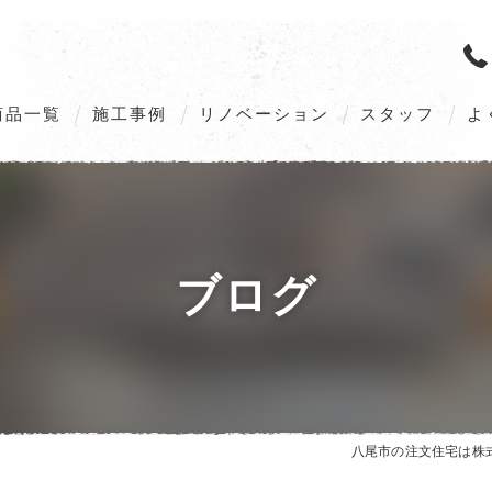
商品一覧
施工事例
リノベーション
スタッフ
よ
M’s GALLERIA G2（Order home）
M’s GALLERIA X5（Order home）
ブログ
VILLAX STYLE（Customize home）
ZEHへの取組み
八尾市の注文住宅は株式会