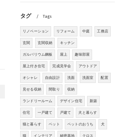
タグ
Tags
リノベーション
リフォーム
中庭
工務店
玄関
玄関収納
キッチン
ガルバリウム鋼板
屋上
趣味部屋
屋上付き住宅
完成見学会
アウトドア
オシャレ
自由設計
洗面
洗面室
配置
見せる収納
間取り
収納
>
ランドリールーム
デザイン住宅
新築
住宅
一戸建て
戸建て
犬と暮らす
猫と暮らす
ペット
ペットのおうち
犬
猫
インテリア
秘密基地
クロス