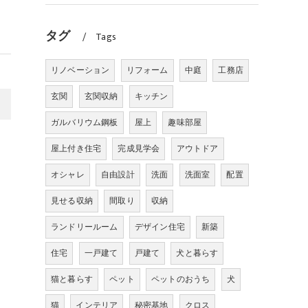
タグ
Tags
リノベーション
リフォーム
中庭
工務店
玄関
玄関収納
キッチン
>
ガルバリウム鋼板
屋上
趣味部屋
屋上付き住宅
完成見学会
アウトドア
オシャレ
自由設計
洗面
洗面室
配置
見せる収納
間取り
収納
ランドリールーム
デザイン住宅
新築
住宅
一戸建て
戸建て
犬と暮らす
猫と暮らす
ペット
ペットのおうち
犬
猫
インテリア
秘密基地
クロス