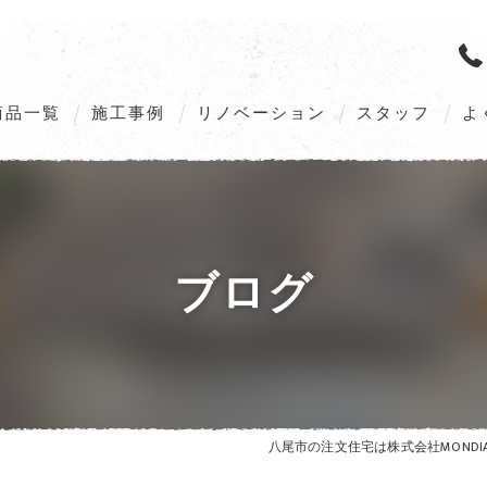
商品一覧
施工事例
リノベーション
スタッフ
よ
M’s GALLERIA G2（Order home）
M’s GALLERIA X5（Order home）
ブログ
VILLAX STYLE（Customize home）
ZEHへの取組み
八尾市の注文住宅は株式会社MONDIA