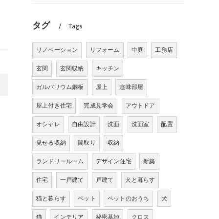
タグ
Tags
リノベーション
リフォーム
中庭
工務店
玄関
玄関収納
キッチン
>
ガルバリウム鋼板
屋上
趣味部屋
屋上付き住宅
完成見学会
アウトドア
オシャレ
自由設計
洗面
洗面室
配置
見せる収納
間取り
収納
ランドリールーム
デザイン住宅
新築
住宅
一戸建て
戸建て
犬と暮らす
猫と暮らす
ペット
ペットのおうち
犬
猫
インテリア
秘密基地
クロス