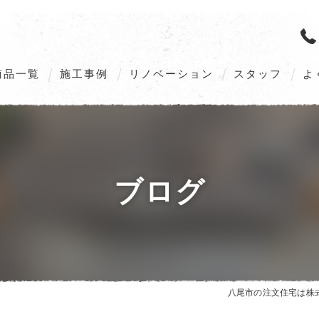
商品一覧
施工事例
リノベーション
スタッフ
よ
M’s GALLERIA G2（Order home）
M’s GALLERIA X5（Order home）
ブログ
VILLAX STYLE（Customize home）
ZEHへの取組み
八尾市の注文住宅は株式会