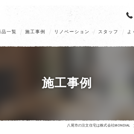
商品一覧
施工事例
リノベーション
スタッフ
よ
M’s GALLERIA G2（Order home）
M’s GALLERIA X5（Order home）
VILLAX STYLE（Customize home）
施工事例
ZEHへの取組み
八尾市の注文住宅は株式会社MONDIAL