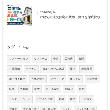
2026/07/24
一戸建ての注文住宅の費用・流れを徹底比較！失敗ゼロを目指すためのガイド
タグ
Tags
リノベーション
リフォーム
中庭
工務店
玄関
玄関収納
キッチン
ガルバリウム鋼板
屋上
趣味部屋
屋上付き住宅
完成見学会
アウトドア
オシャレ
自由設計
洗面
洗面室
配置
見せる収納
間取り
収納
ランドリールーム
デザイン住宅
新築
住宅
一戸建て
戸建て
犬と暮らす
猫と暮らす
ペット
ペットのおうち