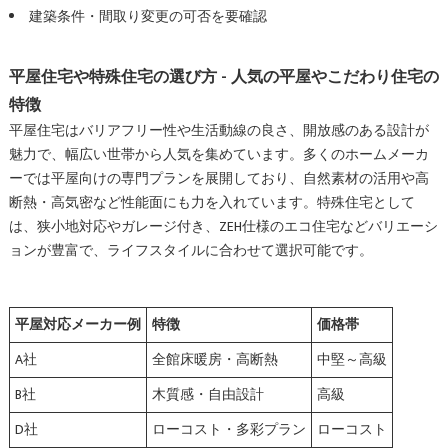
建築条件・間取り変更の可否を要確認
平屋住宅や特殊住宅の選び方 - 人気の平屋やこだわり住宅の
特徴
平屋住宅はバリアフリー性や生活動線の良さ、開放感のある設計が
魅力で、幅広い世帯から人気を集めています。多くのホームメーカ
ーでは平屋向けの専門プランを展開しており、自然素材の活用や高
断熱・高気密など性能面にも力を入れています。特殊住宅として
は、狭小地対応やガレージ付き、ZEH仕様のエコ住宅などバリエーシ
ョンが豊富で、ライフスタイルに合わせて選択可能です。
平屋対応メーカー例
特徴
価格帯
A社
全館床暖房・高断熱
中堅～高級
B社
木質感・自由設計
高級
D社
ローコスト・多彩プラン
ローコスト