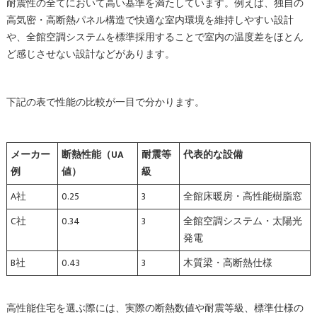
耐震性の全てにおいて高い基準を満たしています。例えば、独自の
高気密・高断熱パネル構造で快適な室内環境を維持しやすい設計
や、全館空調システムを標準採用することで室内の温度差をほとん
ど感じさせない設計などがあります。
下記の表で性能の比較が一目で分かります。
メーカー
断熱性能（UA
耐震等
代表的な設備
例
値）
級
A社
0.25
3
全館床暖房・高性能樹脂窓
C社
0.34
3
全館空調システム・太陽光
発電
B社
0.43
3
木質梁・高断熱仕様
高性能住宅を選ぶ際には、実際の断熱数値や耐震等級、標準仕様の